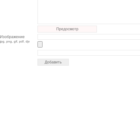
Предосмотр
Изображение
jpg, png, gif, pdf, djv