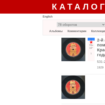
КАТАЛО
English
Альбомы
Комментарии
Коллекци
1
2-й
пом
78○
10"
Кра
5
год
531-
1929