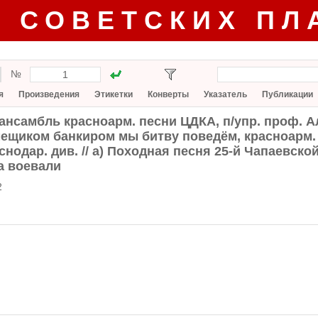
Г СОВЕТСКИХ ПЛ
№
я
Произведения
Этикетки
Конверты
Указатель
Публикации
 ансамбль красноарм. песни ЦДКА, п/упр. проф. А
ещиком банкиром мы битву поведём, красноарм. 
снодар. див. // а) Походная песня 25-й Чапаевской
а воевали
2