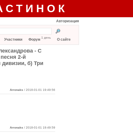
АСТИНОК
Авторизация
1 день
Участники
Форум
О сайте
лександрова - С
песня 2-й
 дивизии, б) Три
Arronaks
/ 2018-01-01 19:49:56
Arronaks
/ 2018-01-01 19:49:59