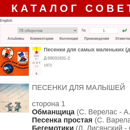
КАТАЛОГ СОВЕ
English
№
Альбомы
Комментарии
Коллекция
Произведения
Этикетк
5
Песенки для самых маленьких (
33○
Д 00031931-2
7"
О
Э
Т
1972
44
6
ПЕСЕНКИ ДЛЯ МАЛЫШЕЙ
сторона 1
Обманщица
(С. Верелас - А
Песенка простая
(С. Варела
Бегемотики
(Л. Лисянский -