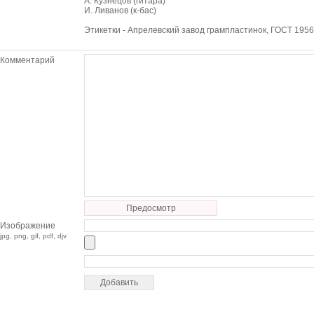
А. Кузнецов (гитара)
И. Ливанов (к-бас)
Этикетки - Апрелевский завод грампластинок, ГОСТ 1956
Комментарий
Предосмотр
Изображение
jpg, png, gif, pdf, djv