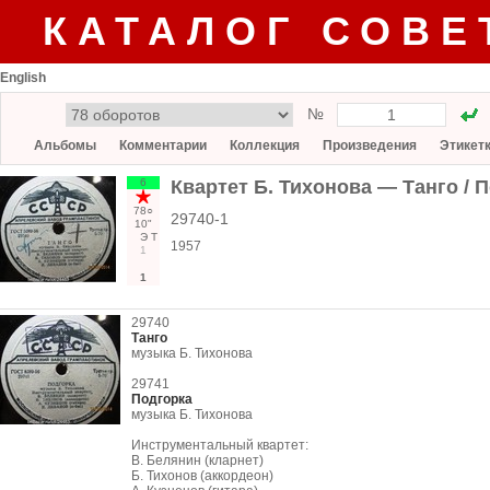
КАТАЛОГ СОВЕ
English
№
Альбомы
Комментарии
Коллекция
Произведения
Этикет
6
Квартет Б. Тихонова — Танго / 
78○
29740-1
10"
Э
Т
1957
1
1
29740
Танго
музыка Б. Тихонова
29741
Подгорка
музыка Б. Тихонова
Инструментальный квартет:
В. Белянин (кларнет)
Б. Тихонов (аккордеон)