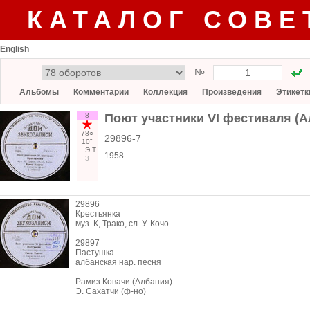
КАТАЛОГ СОВЕ
English
№
Альбомы
Комментарии
Коллекция
Произведения
Этикетк
8
Поют участники VI фестиваля (А
78○
29896-7
10"
Э
Т
1958
3
29896
Крестьянка
муз. К, Трако, сл. У. Кочо
29897
Пастушка
албанская нар. песня
Рамиз Ковачи (Албания)
Э. Сахатчи (ф-но)