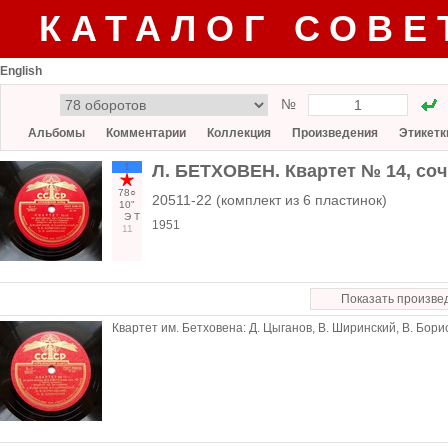
КАТАЛОГ СОВЕ
English
№
Альбомы
Комментарии
Коллекция
Произведения
Этикетк
1
Л. БЕТХОВЕН. Квартет № 14, соч
78○
20511-22 (комплект из 6 пластинок)
10"
Э
Т
1951
11
Показать произве
Квартет им. Бетховена: Д. Цыганов, В. Ширинский, В. Бори