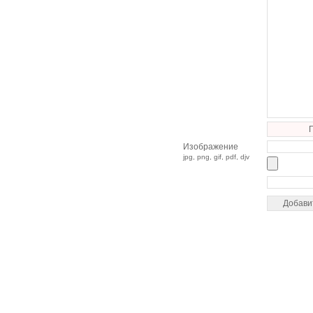
Изображение
jpg, png, gif, pdf, djv