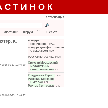
АСТИНОК
Авторизация
1 день
Участники
Форум
О сайте
хтер, К.
концерт
(сочинение)
1274
концерт для фортепиано
с оркестром
579
русская классика
5635
Оркестр Московский
/ 2016-02-13 10:46:30
молодежный
симфонический
13
Кондрашин Кирилл
384
Римский-Корсаков
Николай
902
Рихтер Святослав
242
/ 2016-02-13 10:46:47