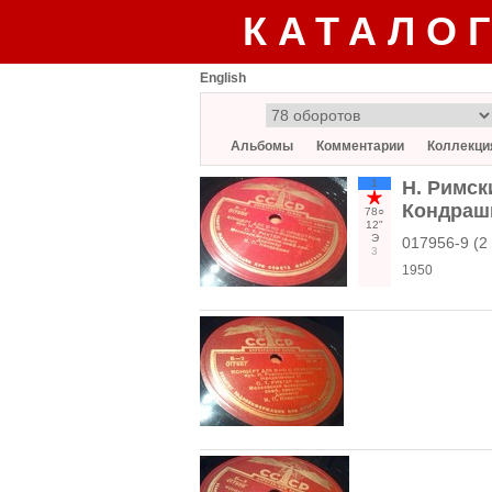
КАТАЛО
English
Альбомы
Комментарии
Коллекци
1
Н. Римск
Кондраш
78○
12"
Э
017956-9 (2 
3
1950