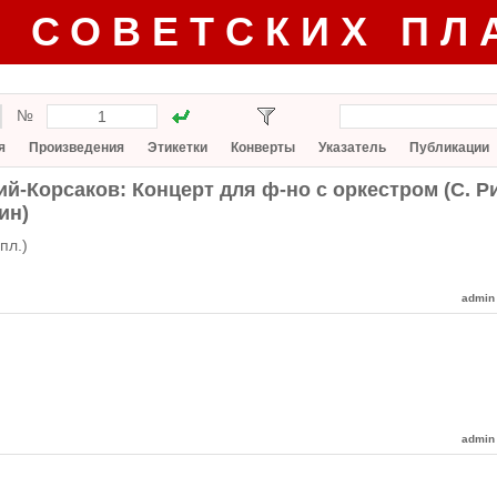
Г СОВЕТСКИХ ПЛ
№
я
Произведения
Этикетки
Конверты
Указатель
Публикации
ий-Корсаков: Концерт для ф-но с оркестром (С. Ри
ин)
пл.)
admin
admin