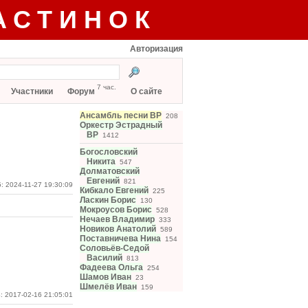
АСТИНОК
Авторизация
7 час.
Участники
Форум
О сайте
Ансамбль песни ВР
208
Оркестр Эстрадный
ВР
1412
Богословский
Никита
547
Долматовский
Евгений
821
: 2024-11-27 19:30:09
Кибкало Евгений
225
Ласкин Борис
130
Мокроусов Борис
528
Нечаев Владимир
333
Новиков Анатолий
589
Поставничева Нина
154
Соловьёв-Седой
Василий
813
Фадеева Ольга
254
Шамов Иван
23
Шмелёв Иван
159
: 2017-02-16 21:05:01