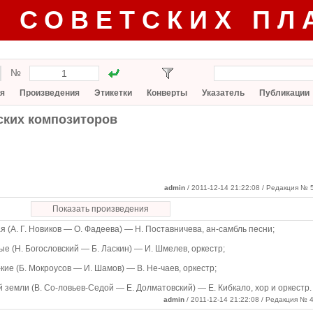
Г СОВЕТСКИХ ПЛ
№
я
Произведения
Этикетки
Конверты
Указатель
Публикации
ских композиторов
admin
/ 2011-12-14 21:22:08
/ Редакция № 5
Показать произведения
я (А. Г. Новиков — О. Фадеева) — Н. Поставничева, ан-самбль песни;
ые (Н. Богословский — Б. Ласкин) — И. Шмелев, оркестр;
-кие (Б. Мокроусов — И. Шамов) — В. Не-чаев, оркестр;
й земли (В. Со-ловьев-Седой — Е. Долматовский) — Е. Кибкало, хор и оркестр.
admin
/ 2011-12-14 21:22:08 / Редакция № 4