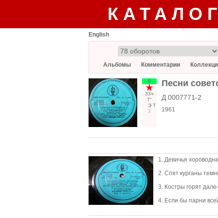
КАТАЛО
English
Альбомы
Комментарии
Коллекци
6
Песни совет
33○
Д 0007771-2
7"
Э
Т
1961
3
1. Девичья хороводна
2. Спят курганы темн
3. Костры горят дале
4. Если бы парни все