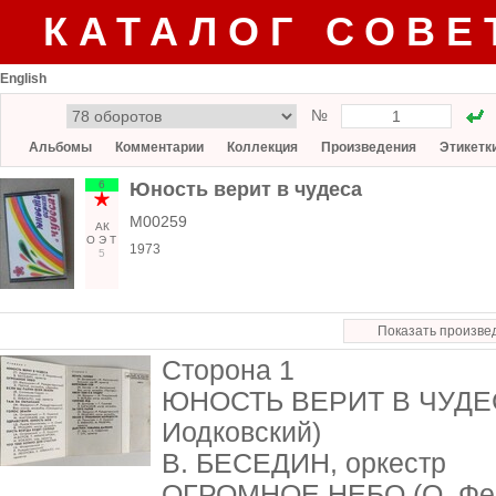
КАТАЛОГ СОВЕ
English
№
Альбомы
Комментарии
Коллекция
Произведения
Этикетк
6
Юность верит в чудеса
М00259
АК
О
Э
Т
1973
5
Показать произве
Сторона 1
ЮНОСТЬ ВЕРИТ В ЧУДЕСА
Иодковский)
В. БЕСЕДИН, оркестр
ОГРОМНОЕ НЕБО (О. Фел