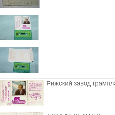
Рижский завод грампла