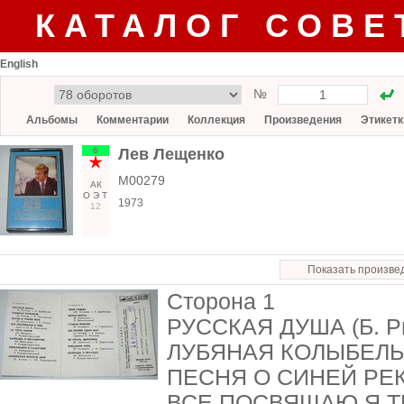
КАТАЛОГ СОВЕ
English
№
Альбомы
Комментарии
Коллекция
Произведения
Этикетк
6
Лев Лещенко
М00279
АК
О
Э
Т
1973
12
Показать произве
Сторона 1
РУССКАЯ ДУША (Б. Ры
ЛУБЯНАЯ КОЛЫБЕЛЬ (
ПЕСНЯ О СИНЕЙ РЕКЕ 
ВСЕ ПОСВЯЩАЮ Я ТЕБЕ