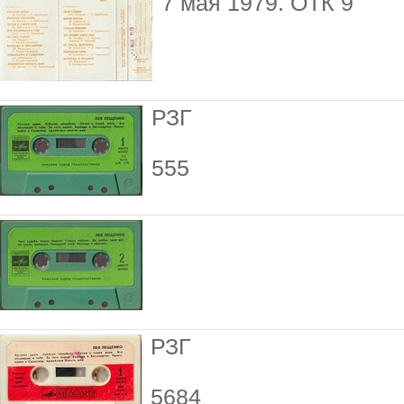
7 мая 1979. ОТК 9
РЗГ
555
РЗГ
5684