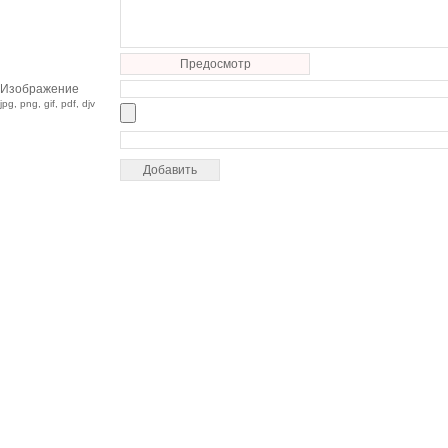
Предосмотр
Изображение
jpg, png, gif, pdf, djv