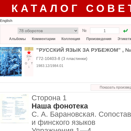
КАТАЛОГ СОВЕ
English
№
Альбомы
Комментарии
Коллекция
Произведения
Этикет
7
"РУССКИЙ ЯЗЫК ЗА РУБЕЖОМ" , № 6
33○
Г72-10403-8 (3 пластинки)
7"
О
Т
1983.12/1984.01
1
Показать произве
Сторона 1
Наша фонотека
С. А. Барановская. Сопоста
и финского языков
Упражнения 1—4