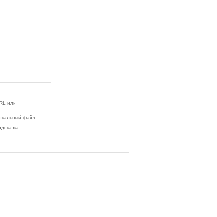
RL или
окальный файл
одсказка