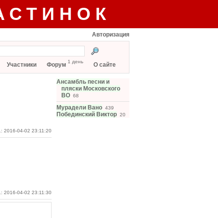
АСТИНОК
Авторизация
1 день
Участники
Форум
О сайте
Ансамбль песни и
пляски Московского
ВО
68
Мурадели Вано
439
Побединский Виктор
20
: 2016-04-02 23:11:20
: 2016-04-02 23:11:30