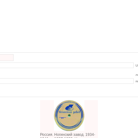
U
л
п
Россия. Ногинский завод. 1934-