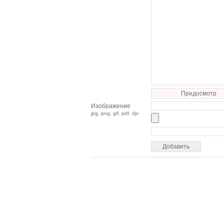
Предосмотр
Изображение
jpg, png, gif, pdf, djv