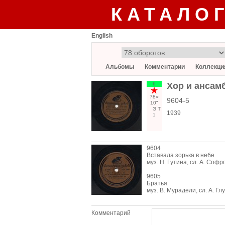
КАТАЛО
English
Альбомы
Комментарии
Коллекци
6
Хор и ансам
78○
9604-5
10"
Э
Т
1939
1
9604
Вставала зорька в небе
муз. Н. Гутина, сл. А. Соф
9605
Братья
муз. В. Мурадели, сл. А. Г
Комментарий