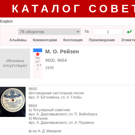
КАТАЛОГ СОВЕ
English
№
Альбомы
Комментарии
Коллекция
Произведения
Этикет
1
М. О. Рейзен
78○
9600, 9664
10"
Э
Т
1939
1
9600
Шотландская застольная песня
муз. Л. Бетховена, сл. А. Глобы
9664
а) Титулярный советник
муз. А, Даргомыжского, сл. П. Вейнберга
б) Мельник
муз. А. Даргомыжского, сл. А. Пушкина
ф-но А. Д. Макаров