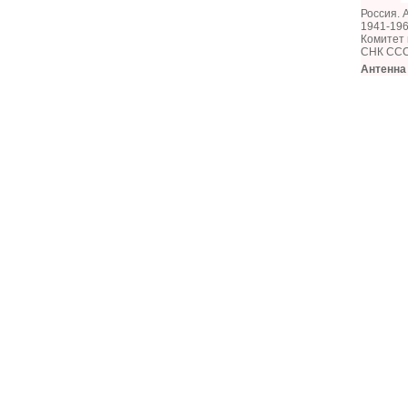
Россия. 
1941-196
Комитет 
СНК ССС
Антенна