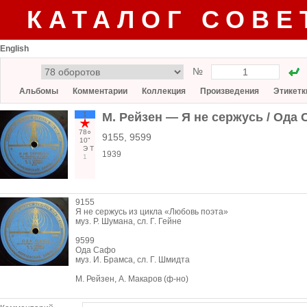
КАТАЛОГ СОВЕ
English
№
Альбомы
Комментарии
Коллекция
Произведения
Этикетк
1
М. Рейзен — Я не сержусь / Ода
78○
9155, 9599
10"
Э
Т
1939
1
9155
Я не сержусь из цикла «Любовь поэта»
муз. Р. Шумана, сл. Г. Гейне
9599
Ода Сафо
муз. И. Брамса, сл. Г. Шмидта
М. Рейзен, А. Макаров (ф-но)