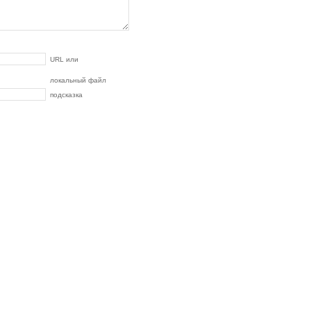
URL или
локальный файл
подсказка