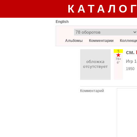
КАТАЛО
English
Альбомы
Комментарии
Коллекц
5
см.
78○
Игр 1
6"
1950
Комментарий