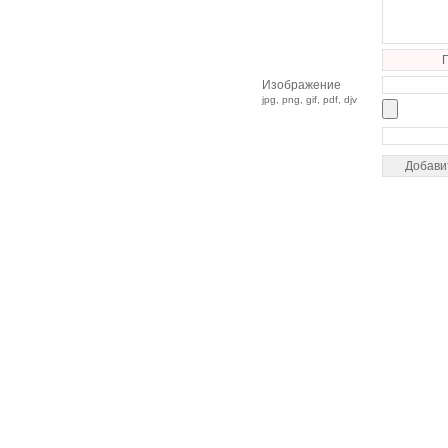
Изображение
jpg, png, gif, pdf, djv