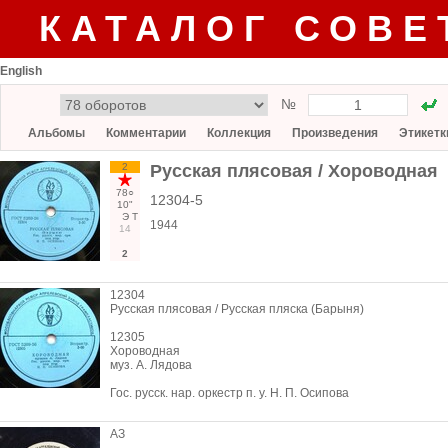
КАТАЛОГ СОВЕ
English
№
Альбомы
Комментарии
Коллекция
Произведения
Этикетк
2
Русская плясовая / Хороводная
78○
12304-5
10"
Э
Т
1944
14
2
12304
Русская плясовая / Русская пляска (Барыня)
12305
Хороводная
муз. А. Лядова
Гос. русск. нар. оркестр п. у. Н. П. Осипова
АЗ