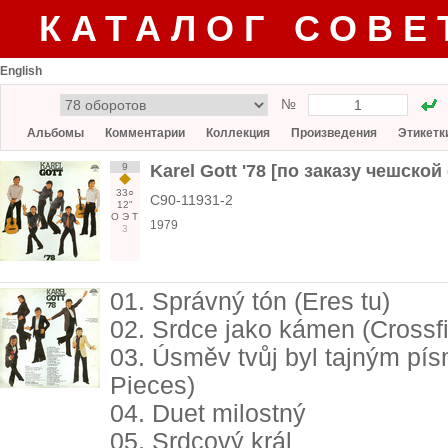
КАТАЛОГ СОВЕ
English
№
Альбомы
Комментарии
Коллекция
Произведения
Этикетк
9
Karel Gott '78 [по заказу чешск
33○
С90-11931-2
12"
О
Э
Т
1979
3
01. Správný tón (Eres tu)
02. Srdce jako kámen (Crossfi
03. Úsměv tvůj byl tajným pí
Pieces)
04. Duet milostný
05. Srdcový král