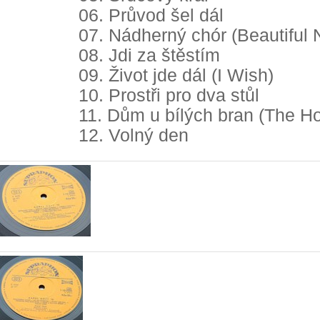
06. Průvod šel dál
07. Nádherný chór (Beautiful 
08. Jdi za štěstím
09. Život jde dál (I Wish)
10. Prostři pro dva stůl
11. Dům u bílých bran (The Ho
12. Volný den