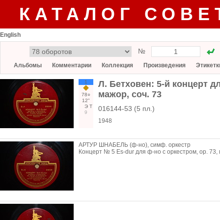
КАТАЛОГ СОВЕ
English
№
Альбомы
Комментарии
Коллекция
Произведения
Этикетк
1
Л. Бетховен: 5-й концерт 
мажор, соч. 73
78○
12"
Э
Т
016144-53 (5 пл.)
9
1948
АРТУР ШНАБЕЛЬ (ф-но), симф. оркестр
Концерт № 5 Es-dur для ф-но с оркестром, op. 73, 