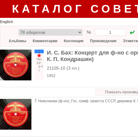
КАТАЛОГ СОВЕ
English
№
Альбомы
Комментарии
Коллекция
Произведения
Этикетк
1
И. С. Бах: Концерт для ф-но с ор
К. П. Кондрашин)
78○
10"
Э
Т
21105-10 (3 пл.)
5
1952
Показать произве
Т. Николаева (ф-но), Гос. симф. оркестр СССР, дирижер К