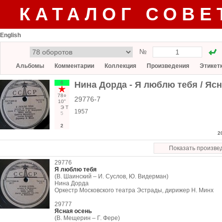
КАТАЛОГ СОВЕ
English
№
Альбомы
Комментарии
Коллекция
Произведения
Этикет
6
Нина Дорда - Я люблю тебя / Яс
78○
29776-7
10"
Э
Т
1957
5
2
2
Показать произве
29776
Я люблю тебя
(В. Шаинский – И. Суслов, Ю. Видерман)
Нина Дорда
Оркестр Московского театра Эстрады, дирижер Н. Минх
29777
Ясная осень
(В. Мещерин – Г. Фере)