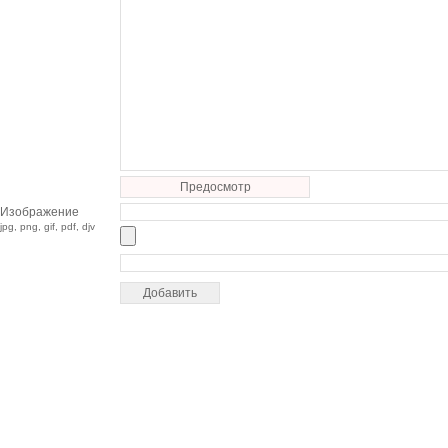
Предосмотр
Изображение
jpg, png, gif, pdf, djv