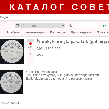
КАТАЛОГ СОВЕ
English
№
Альбомы
Комментарии
Коллекция
Произведения
Этикетк
9
Žiūrėk, klausyk, pasakok (pabaiga)
33○
С92-11899-900
7"
Э
Т
1979
1
Žiūrėk, klausyk, pasakok…
Rusų kalbos mokymas, IV kl. garsinė medžiaga diafilmui
Skaito Vladimiras Jefremovas. (на русском языке)
Комментарий