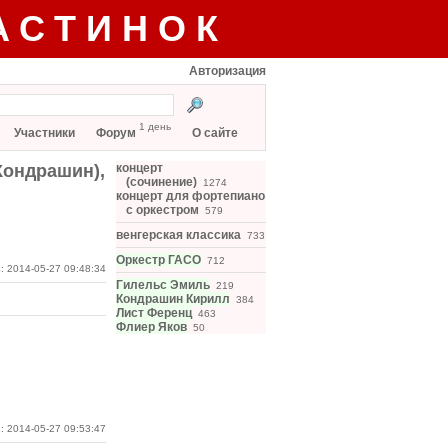
АСТИНОК
Авторизация
1 день
Участники
Форум
О сайте
 Кондрашин),
концерт
(сочинение)
1274
концерт для фортепиано
с оркестром
579
венгерская классика
733
Оркестр ГАСО
712
: 2014-05-27 09:48:34
Гилельс Эмиль
219
Кондрашин Кирилл
384
Лист Ференц
463
Флиер Яков
50
: 2014-05-27 09:53:47