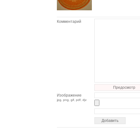
Комментарий
Предосмотр
Изображение
jpg, png, gif, pdf, djv