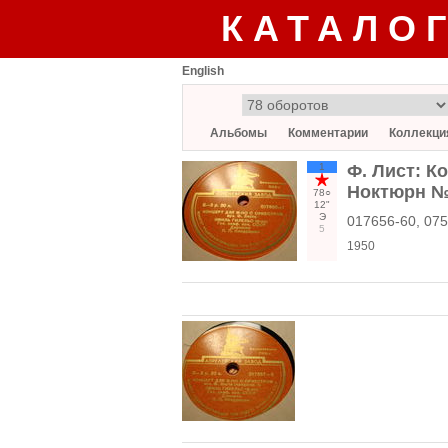
КАТАЛО
English
Альбомы
Комментарии
Коллекци
1
Ф. Лист: К
Ноктюрн № 
78○
12"
Э
017656-60, 075
5
1950