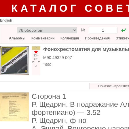
КАТАЛОГ СОВЕ
English
№
Альбомы
Комментарии
Коллекция
Произведения
Этикет
7
Фонохрестоматия для музыкальн
33○
М90 49329 007
12"
О
Т
1990
2
Показать произве
Сторона 1
Р. Щедрин. В подражание Ал
фортепиано) — 3.52
Р. Щедрин, ф-но
А. Эшпай. Венгерские напев