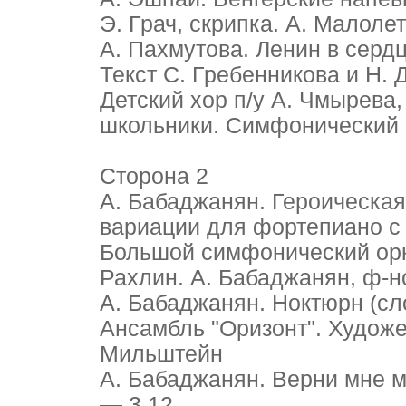
Э. Грач, скрипка. А. Малоле
А. Пахмутова. Ленин в сердц
Текст С. Гребенникова и Н.
Детский хор п/у А. Чмырева,
школьники. Симфонический 
Сторона 2
А. Бабаджанян. Героическа
вариации для фортепиано с 
Большой симфонический орк
Рахлин. А. Бабаджанян, ф-н
А. Бабаджанян. Ноктюрн (сл
Ансамбль "Оризонт". Художе
Мильштейн
А. Бабаджанян. Верни мне м
— 3.12