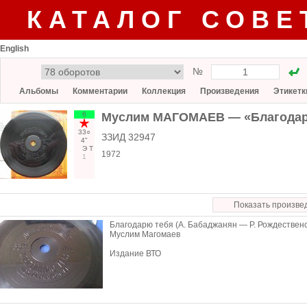
КАТАЛОГ СОВЕ
English
№
Альбомы
Комментарии
Коллекция
Произведения
Этикетк
6
Муслим МАГОМАЕВ — «Благодар
33○
ЗЗИД 32947
4"
Э
Т
1972
1
Показать произве
Благодарю тебя (А. Бабаджанян — Р. Рождественс
Муслим Магомаев
Издание ВТО