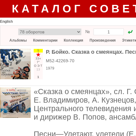
КАТАЛОГ СОВЕ
English
№
Альбомы
Комментарии
Коллекция
Произведения
Этикет
5
Р. Бойко. Сказка о смеянцах. Пе
33○
М52-42269-70
7"
О
Э
Т
1979
13
1
«Сказка о смеянцах», сл. Г.
Е. Владимиров, А. Кузнецов
Центрального телевидения и
и дирижер В. Попов, ансамбл
Песни—Улетают, улетели (Е.