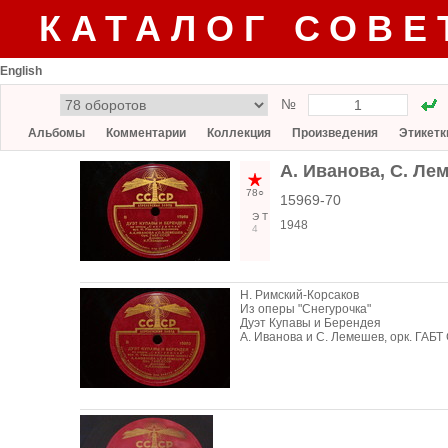
КАТАЛОГ СОВЕ
English
№
Альбомы
Комментарии
Коллекция
Произведения
Этикетк
А. Иванова, С. Ле
78○
15969-70
Э
Т
1948
4
Н. Римский-Корсаков
Из оперы "Снегурочка"
Дуэт Купавы и Берендея
А. Иванова и С. Лемешев, орк. ГАБТ