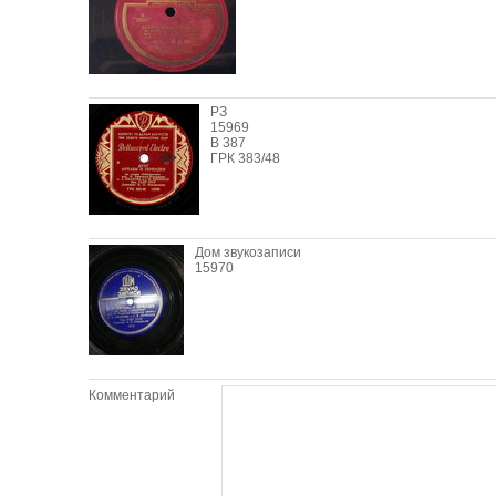
РЗ
15969
В 387
ГРК 383/48
Дом звукозаписи
15970
Комментарий