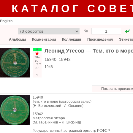
КАТАЛОГ СОВЕ
English
№
Альбомы
Комментарии
Коллекция
Произведения
Этикет
6
Леонид Утёсов — Тем, кто в море
78○
15940, 15942
10"
Э
Т
1948
27
1
Показать произве
15940
Тем, кто в море (матросский вальс)
(Н. Богословский - Л. Ошанин)
15942
Матросская гитара
(М. Табачников – Я. Зискинд)
Государственный эстрадный оркестр РСФСР