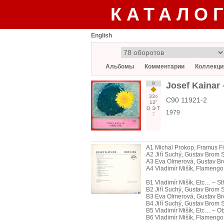
КАТАЛО
English
Альбомы
Комментарии
Коллекци
9
Josef Kainar
33○
С90 11921-2
12"
О
Э
Т
1979
7
A1 Michal Prokop, Framus Fi
A2 Jiří Suchý, Gustav Brom
A3 Eva Olmerová, Gustav B
A4 Vladimír Mišík, Flamengo
B1 Vladimír Mišík, Etc… – S
B2 Jiří Suchý, Gustav Brom 
B3 Eva Olmerová, Gustav Br
B4 Jiří Suchý, Gustav Brom 
B5 Vladimír Mišík, Etc… – Ob
B6 Vladimír Mišík, Flamengo