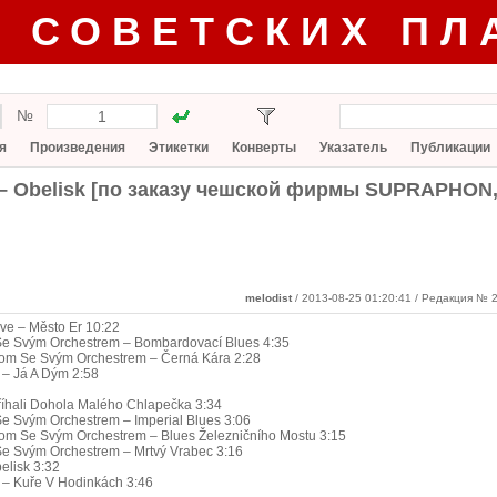
Г СОВЕТСКИХ ПЛ
№
я
Произведения
Этикетки
Конверты
Указатель
Публикации
 ‎– Obelisk [по заказу чешской фирмы SUPRAPHON, 
melodist
/ 2013-08-25 01:20:41
/ Редакция № 2
ve – Město Er 10:22
 Se Svým Orchestrem – Bombardovací Blues 4:35
rom Se Svým Orchestrem – Černá Kára 2:28
 – Já A Dým 2:58
tříhali Dohola Malého Chlapečka 3:34
Se Svým Orchestrem – Imperial Blues 3:06
om Se Svým Orchestrem – Blues Železničního Mostu 3:15
Se Svým Orchestrem – Mrtvý Vrabec 3:16
elisk 3:32
 – Kuře V Hodinkách 3:46