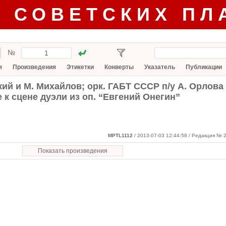
Г СОВЕТСКИХ ПЛ
№
я
Произведения
Этикетки
Конверты
Указатель
Публикации
кий и М. Михайлов; орк. ГАБТ СССР п/у А. Орлова 
 к сцене дуэли из оп. “Евгений Онегин”
MPTL1112
/ 2013-07-03 12:44:58
/ Редакция № 2
Показать произведения