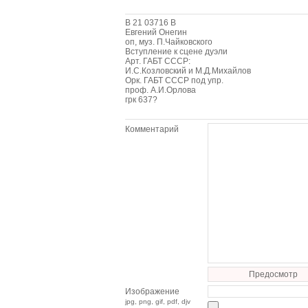
В 21 03716 В
Евгений Онегин
оп, муз. П.Чайковского
Вступление к сцене дуэли
Арт. ГАБТ СССР:
И.С.Козловский и М.Д.Михайлов
Орк. ГАБТ СССР под упр.
проф. А.И.Орлова
грк 637?
Комментарий
Предосмотр
Изображение
jpg, png, gif, pdf, djv