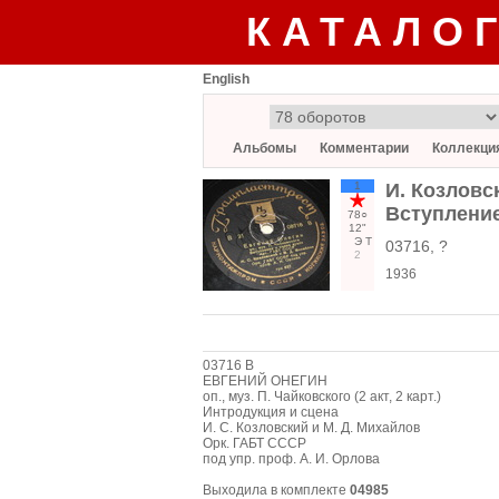
КАТАЛО
English
Альбомы
Комментарии
Коллекци
1
И. Козловс
Вступление
78○
12"
Э
Т
03716, ?
2
1936
03716 В
ЕВГЕНИЙ ОНЕГИН
оп., муз. П. Чайковского (2 акт, 2 карт.)
Интродукция и сцена
И. С. Козловский и М. Д. Михайлов
Орк. ГАБТ СССР
под упр. проф. А. И. Орлова
Выходила в комплекте
04985