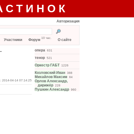
АСТИНОК
Авторизация
10 час.
Участники
Форум
О сайте
-
опера
631
тенор
521
Оркестр ГАБТ
1226
Козловский Иван
388
Михайлов Максим
84
: 2014-04-14 07:14:25
Орлов Александр,
дирижёр
228
Пушкин Александр
960