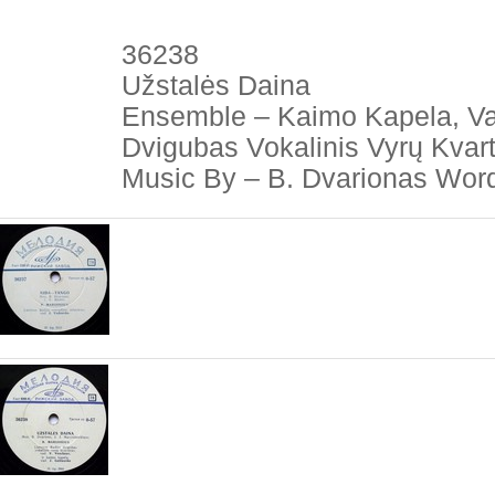
36238
Užstalės Daina
Ensemble – Kaimo Kapela, Vad
Dvigubas Vokalinis Vyrų Kvar
Music By – B. Dvarionas Word