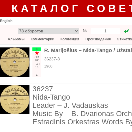
КАТАЛОГ СОВЕ
English
№
Альбомы
Комментарии
Коллекция
Произведения
Этикетк
6
R. Marijošius ‎– Nida-Tango / Užsta
78○
36237-8
10"
Э
Т
1960
16
1
36237
Nida-Tango
Leader – J. Vadauskas
Music By – B. Dvarionas Orch
Estradinis Orkestras Words By