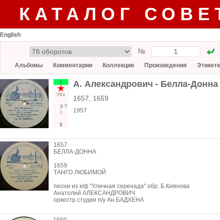
КАТАЛОГ СОВЕ
English
№
Альбомы
Комментарии
Коллекция
Произведения
Этикет
6
А. Александрович - Белла-Донна
78○
1657, 1659
Э
Т
1957
3
3
1657
БЕЛЛА-ДОННА
1659
ТАНГО ЛЮБИМОЙ
песни из к/ф "Уличная серенада" обр. Б.Киянова
Анатолий АЛЕКСАНДРОВИЧ
оркестр студии п/у Ан.БАДХЕНА