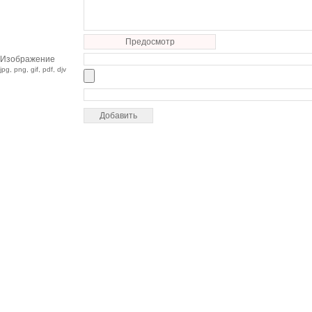
Предосмотр
Изображение
jpg, png, gif, pdf, djv