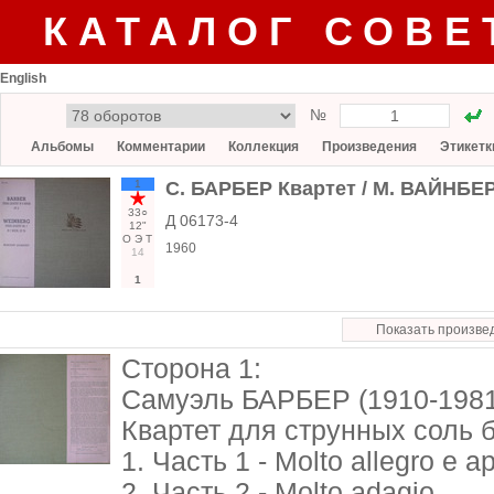
КАТАЛОГ СОВЕ
English
№
Альбомы
Комментарии
Коллекция
Произведения
Этикетк
1
С. БАРБЕР Квартет / М. ВАЙНБЕР
33○
Д 06173-4
12"
О
Э
Т
1960
14
1
Показать произве
Сторона 1:
Самуэль БАРБЕР (1910-1981
Квартет для струнных соль б
1. Часть 1 - Molto allegro e 
2. Часть 2 - Molto adagio