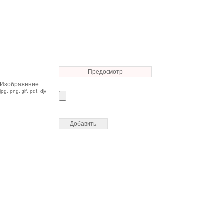
Предосмотр
Изображение
jpg, png, gif, pdf, djv