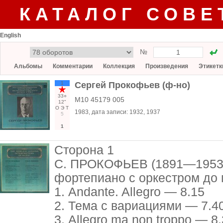
КАТАЛОГ СОВЕ
English
№
Альбомы
Комментарии
Коллекция
Произведения
Этикетк
1
Сергей Прокофьев (ф-но)
33○
М10 45179 005
12"
О
Э
Т
1983
, дата записи:
1932, 1937
5
1
Сторона 1
С. ПРОКОФЬЕВ (1891—1953)
фортепиано с оркестром до 
1. Andante. Allegro — 8.15
2. Тема с вариациями — 7.4
3. Allegro ma non troppo — 8