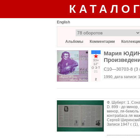
КАТАЛО
English
Альбомы
Комментарии
Коллекци
1
Мария ЮДИНА
Произведени
33○
12"
О
Э
Т
С10—30703-8 (3 
21
1990
, дата записи:
1
2
Ф. Шуберт: 1. Сона
D. 899 - до минор,
минор, ля-бемоль 
контрабаса ля маж
Сергей Ширинский
Записи 1947 г. (1)
_______________