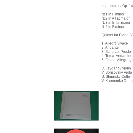
Impromptus, Op. 14
№1 in F minor
№2 in A flat major
№3 in B flat major
№4 in F minor
Quintet for Piano, V
1. Allegro vivace
2. Andante
3. Scherzo. Presto
4. Tema. Andantino. 
5. Finale. Allegro g
D. Tsyganov violin
V. Borisovsky Viola
S. Shirinsky Cello
V. Khomenko Doub