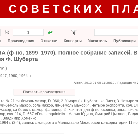
Г СОВЕТСКИХ ПЛ
№
я
Произведения
Этикетки
Конверты
Указатель
Публикации
 (ф-но, 1899–1970). Полное собрание записей. В
я Ф. Шуберта
пл.)
947, 1960, 1964 гг.
Alder
/ 2013-01-05 11:26:12
/ Редакция № 7
Показать произведения
та № 21 си-бемоль мажор, D. 960; 2. У моря (Ф. Шуберт - Ф. Лист); 3. Четыре эк
 ми-бемоль мажор, соль мажор, ля-бемоль мажор; 4. Четыре экспромта, соч. 142
мажор, си-бемоль мажор, фа минор; 5. Квинтет для ф-но, скрипки, альта, виол
ор, соч. 114, D. 667 «Forelienquintett» - Мария Юдина, Дмитрий Цыганов, Вад
, Владимир Хоменко.
, 1964 г. (2-4); запись с концерта в Малом зале Московской консерватории 11 ноя
______________________________