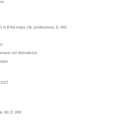
no
 in B flat major, Op. posthumous, D. 960
to
 vivace con delicatezza
roppo
LISZT
p. 90, D. 899