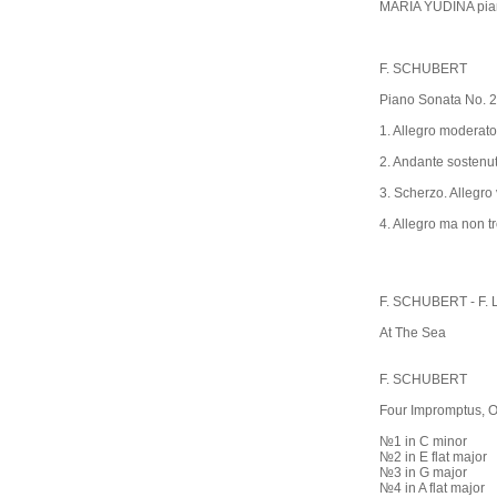
MARIA YUDINA pia
F. SCHUBERT
Piano Sonata No. 21
1. Allegro moderato
2. Andante sostenu
3. Scherzo. Allegro
4. Allegro ma non t
F. SCHUBERT - F. 
At The Sea
F. SCHUBERT
Four Impromptus, O
№1 in C minor
№2 in E flat major
№3 in G major
№4 in A flat major