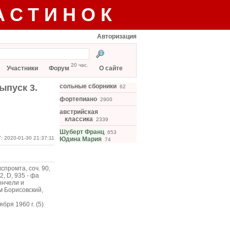
АСТИНОК
Авторизация
20 час.
Участники
Форум
О сайте
ыпуск 3.
сольные сборники
62
фортепиано
2900
австрийская
классика
2339
Шуберт Франц
653
: 2020-01-30 21:37:11
Юдина Мария
74
спромта, соч. 90,
, D, 935 - фа
ончели и
им Борисовский,
бря 1960 г. (5)