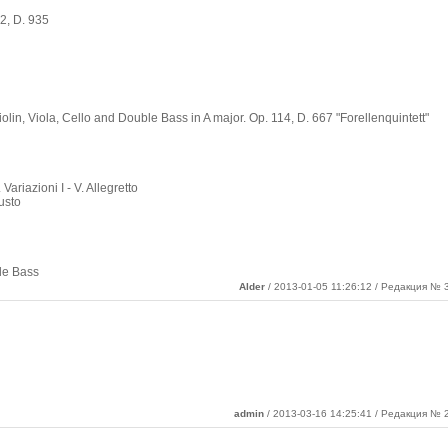
2, D. 935
iolin, Viola, Cello and Double Bass in A major. Op. 114, D. 667 "Forellenquintett"
Variazioni I - V. Allegretto
iusto
le Bass
Alder
/ 2013-01-05 11:26:12 / Редакция № 3
admin
/ 2013-03-16 14:25:41 / Редакция № 2