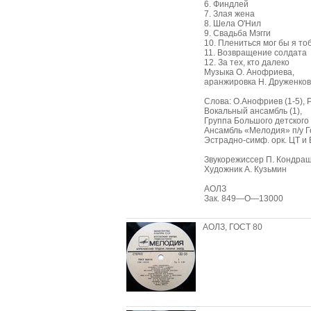
6. Финдлей
7. Злая жена
8. Шела О'Нил
9. Свадьба Мэгги
10. Плениться мог бы я то
11. Возвращение солдата
12. За тех, кто далеко
Музыка О. Анофриева,
аранжировка Н. Друженко
Слова: О.Анофриев (1-5), 
Вокальный ансамбль (1),
Группа Большого детского 
Ансамбль «Мелодия» п/у Ге
Эстрадно-симф. орк. ЦТ и 
Звукорежиссер П. Кондраш
Художник А. Кузьмин
АОЛЗ
Зак. 849—О—13000
АОЛЗ, ГОСТ 80