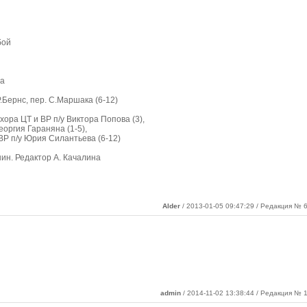
бой
ва
Р.Бернс, пер. С.Маршака (6-12)
хора ЦТ и ВР п/у Виктора Попова (3),
оргия Гараняна (1-5),
ВР п/у Юрия Силантьева (6-12)
ин. Редактор А. Качалина
Alder
/ 2013-01-05 09:47:29 / Редакция № 6
admin
/ 2014-11-02 13:38:44 / Редакция № 1