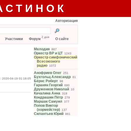
АСТИНОК
Авторизация
2 дня
Участники
Форум
О сайте
Мелодия
887
Оркестр ВР и ЦТ
1243
Оркестр симфонический
Всесоюзного
радио
1072
Анофриев Олег
251
Бухгольц Александр
61
: 2020-04-19 01:18:05
Бёрнс Роберт
98
Гаранян Георгий
680
Друженков Николай
10
Качалина Анна
319
Кондрашин Пётр
279
Маршак Самуил
377
Попов Виктор
(хормейстер)
137
Силантьев Юрий
861