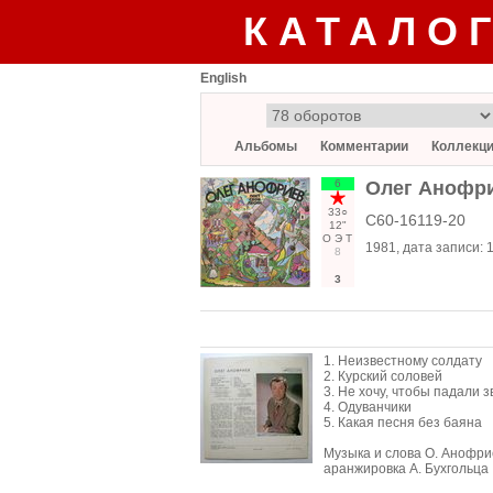
КАТАЛО
English
Альбомы
Комментарии
Коллекц
6
Олег Анофри
33○
С60-16119-20
12"
О
Э
Т
1981
, дата записи:
8
3
1. Неизвестному солдату
2. Курский соловей
3. Не хочу, чтобы падали 
4. Одуванчики
5. Какая песня без баяна
Музыка и слова О. Анофри
аранжировка А. Бухгольца