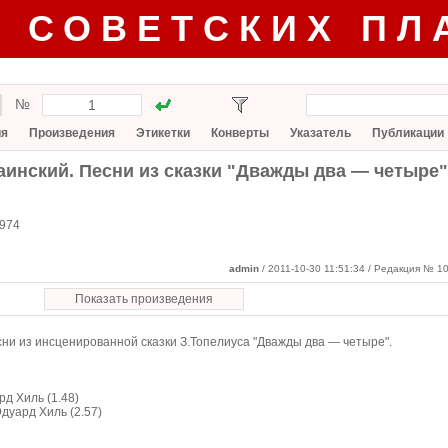
Г СОВЕТСКИХ ПЛ
№
ия
Произведения
Этикетки
Конверты
Указатель
Публикации
инский. Песни из сказки "Дважды два — четыре"
974
admin
/ 2011-10-30 11:51:34
/ Редакция № 10
Показать произведения
 из инсценированной сказки З.Топелиуса "Дважды два — четыре".
рд Хиль (1.48)
дуард Хиль (2.57)