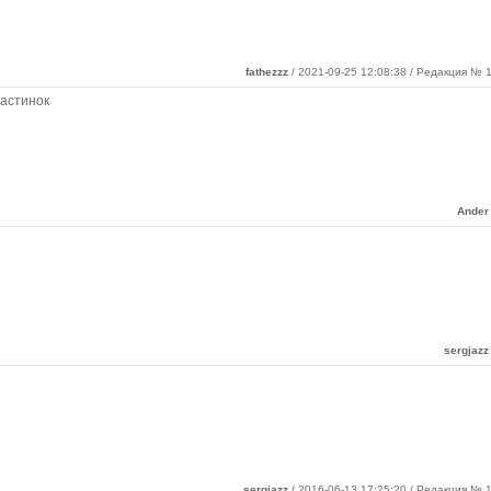
fathezzz
/ 2021-09-25 12:08:38 / Редакция № 1
астинок
Ander
sergjazz
sergjazz
/ 2016-06-13 17:25:20 / Редакция № 1