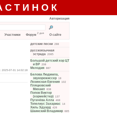
АСТИНОК
Авторизация
2 дня
Участники
Форум
О сайте
детские песни
288
русскоязычная
эстрада
2085
Большой детский хор ЦТ
и ВР
208
Мелодия
887
: 2025-07-31 14:02:18
Белова Людмила,
звукорежиссер
18
Лозинская Евгения
102
Пляцковский
Михаил
838
Попов Виктор
(хормейстер)
137
Пугачёва Алла
468
Топелиус Захариас
14
Хиль Эдуард
426
Шаинский Владимир
685