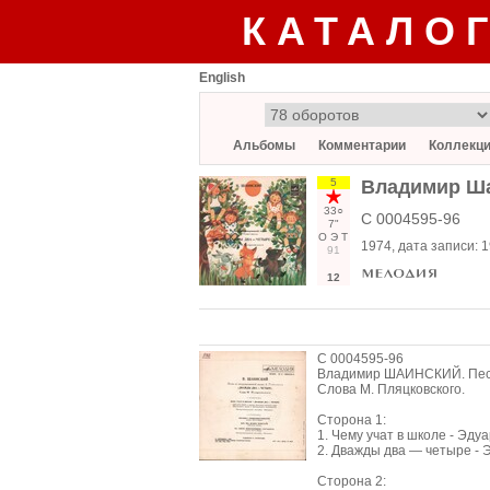
КАТАЛО
English
Альбомы
Комментарии
Коллекц
5
Владимир Ша
33○
С 0004595-96
7"
О
Э
Т
1974
, дата записи:
1
91
12
С 0004595-96
Владимир ШАИНСКИЙ. Песни
Слова М. Пляцковского.
Сторона 1:
1. Чему учат в школе - Эдуа
2. Дважды два — четыре - Э
Сторона 2: