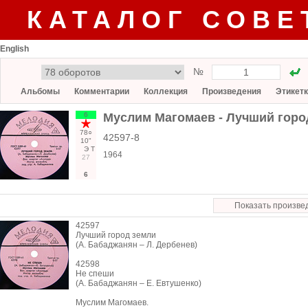
КАТАЛОГ СОВЕ
English
№
Альбомы
Комментарии
Коллекция
Произведения
Этикет
6
Муслим Магомаев - Лучший город
78○
42597-8
10"
Э
Т
1964
27
6
Показать произве
42597
Лучший город земли
(А. Бабаджанян – Л. Дербенев)
42598
Не спеши
(А. Бабаджанян – Е. Евтушенко)
Муслим Магомаев.