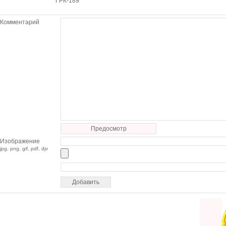
ГРК-189
Комментарий
Предосмотр
Изображение
jpg, png, gif, pdf, djv