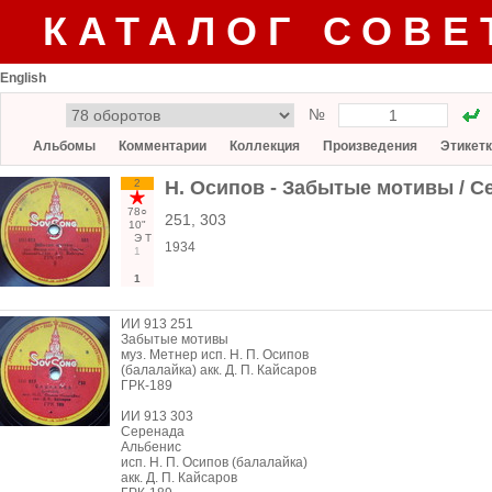
КАТАЛОГ СОВЕ
English
№
Альбомы
Комментарии
Коллекция
Произведения
Этикет
2
Н. Осипов - Забытые мотивы / С
78○
251, 303
10"
Э
Т
1934
1
1
ИИ 913 251
Забытые мотивы
муз. Метнер исп. Н. П. Осипов
(балалайка) акк. Д. П. Кайсаров
ГРК-189
ИИ 913 303
Серенада
Альбенис
исп. Н. П. Осипов (балалайка)
акк. Д. П. Кайсаров