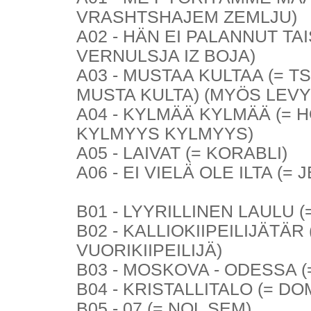
VRASHTSHAJEM ZEMLJU)
A02 - HÄN EI PALANNUT TA
VERNULSJA IZ BOJA)
A03 - MUSTAA KULTAA (= 
MUSTA KULTA) (MYÖS LEVY
A04 - KYLMÄÄ KYLMÄÄ (=
KYLMYYS KYLMYYS)
A05 - LAIVAT (= KORABLI)
A06 - EI VIELÄ OLE ILTA (
B01 - LYYRILLINEN LAULU (
B02 - KALLIOKIIPEILIJÄTÄ
VUORIKIIPEILIJÄ)
B03 - MOSKOVA - ODESSA 
B04 - KRISTALLITALO (= D
B05 - 07 (= NOL SEM)