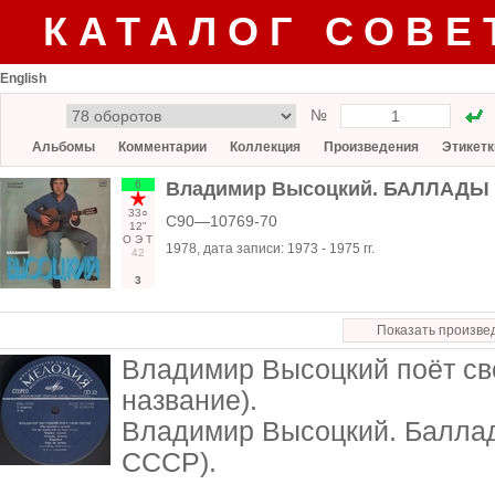
КАТАЛОГ СОВЕ
English
№
Альбомы
Комментарии
Коллекция
Произведения
Этикетк
6
Владимир Высоцкий. БАЛЛАДЫ
33○
С90—10769-70
12"
О
Э
Т
1978
, дата записи:
1973 - 1975 гг.
42
3
Показать произве
Владимир Высоцкий поёт св
название).
Владимир Высоцкий. Баллад
СССР).