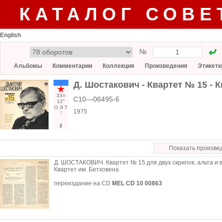
КАТАЛОГ СОВЕ
English
№
Альбомы
Комментарии
Коллекция
Произведения
Этикетк
1
Д. Шостакович - Квартет № 15 - 
33○
С10—06495-6
12"
О
Э
Т
1975
7
2
Показать произве
Д. ШОСТАКОВИЧ. Квартет № 15 для двух скрипок, альта и в
Квартет им. Бетховена
переиздание на CD
MEL CD 10 00863