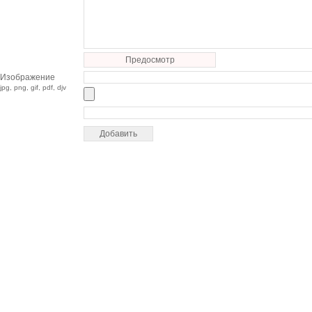
Предосмотр
Изображение
jpg, png, gif, pdf, djv