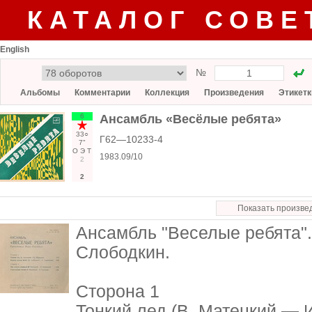
КАТАЛОГ СОВЕ
English
№
Альбомы
Комментарии
Коллекция
Произведения
Этикетк
6
Ансамбль «Весёлые ребята»
33○
Г62—10233-4
7"
О
Э
Т
1983.09/10
2
2
Показать произве
Ансамбль "Веселые ребята"
Слободкин.
Сторона 1
Тонкий лед (В. Матецкий — 