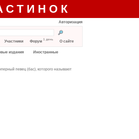
АСТИНОК
Авторизация
1 день
Участники
Форум
О сайте
вые издания
Иностранные
 оперный певец (бас), которого называют