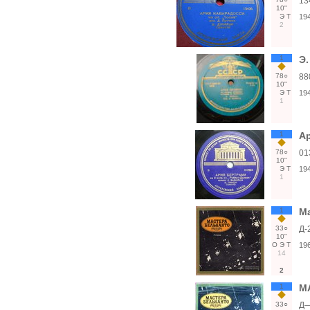
13
10"
Э
Т
19
2
1
Э.
78○
88
10"
Э
Т
19
1
1
Ар
78○
01
10"
Э
Т
19
1
1
Ма
33○
Д-
10"
О
Э
Т
19
14
2
1
М
33○
Д—