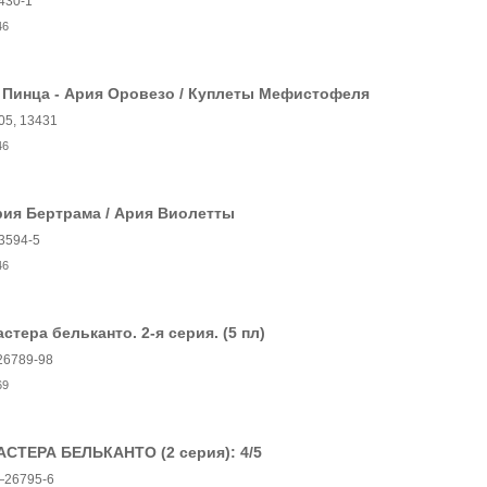
430-1
46
 Пинца - Ария Оровезо / Куплеты Мефистофеля
05, 13431
46
ия Бертрама / Ария Виолетты
3594-5
46
стера бельканто. 2-я серия. (5 пл)
26789-98
69
АСТЕРА БЕЛЬКАНТО (2 серия): 4/5
26795-6