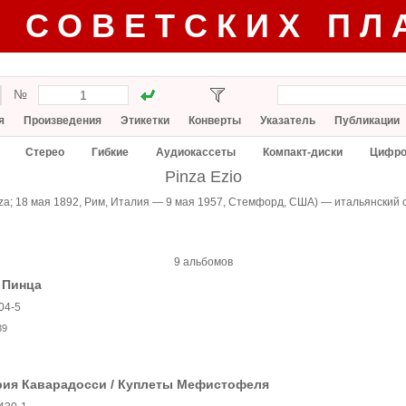
Г СОВЕТСКИХ ПЛ
№
я
Произведения
Этикетки
Конверты
Указатель
Публикации
Стерео
Гибкие
Аудиокассеты
Компакт-диски
Цифро
Pinza Ezio
inza; 18 мая 1892, Рим, Италия — 9 мая 1957, Стемфорд, США) — итальянский
9 альбомов
 Пинца
04-5
39
рия Каварадосси / Куплеты Мефистофеля