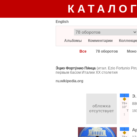
КАТАЛО
English
Альбомы
Комментарии
Коллекци
Все
78 оборотов
Моно
Э́цио Форту́нио Пи́нца
(итал. Ezio Fortunio P
первым басом Италии XX столетия
ru.wikipedia.org
1
Э.
78○
88
10"
Т
19
1
1
А
78○