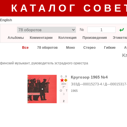
КАТАЛОГ СОВЕ
English
№
Альбомы
Комментарии
Коллекция
Произведения
Этикетк
Все
78 оборотов
Моно
Стерео
Гибкие
А
K
финский музыкант, руководитель эстрадного оркестра
0…9
Кругозор 1965 №4
33○
Э33Д—00015273-4 / Д—00015317-8
7"
О
Т
1965
3
2