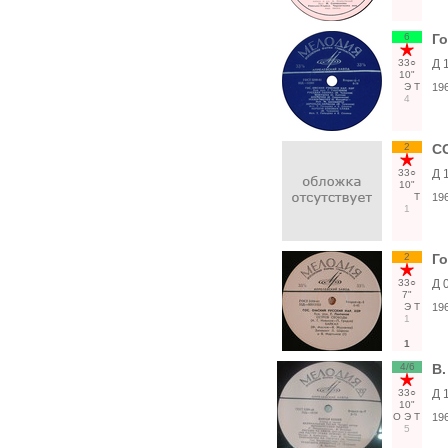
6
Г
33○
Д 
10"
Э
Т
19
4
2
С
33○
Д 
10"
Т
19
1
2
Г
33○
Д 
7"
Э
Т
19
1
1
4/6
В.
33○
Д 
10"
О
Э
Т
19
5