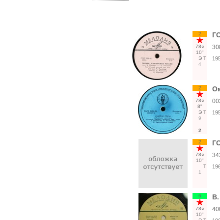
2
Г
78○
30
10"
Э
Т
19
4
2
Ом
78○
00
8"
Э
Т
19
9
2
2
Г
78○
34
10"
Т
19
1
6
В.
78○
40
10"