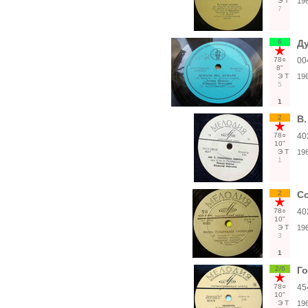
Э
Т
19
7
6
Ду
78○
00
8"
Э
Т
19
5
1
2
В.
78○
40
10"
Э
Т
19
1
2
С
78○
40
10"
Э
Т
19
3
1
2/6
Го
78○
45
10"
Э
Т
19