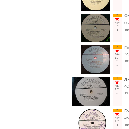
1
2
О
78○
00
8"
Э
Т
19
1
2
Г
78○
46
10"
Э
Т
19
1
2
Ли
78○
46
10"
Э
Т
19
1
2
Г
78○
46
10"
Э
Т
19
1