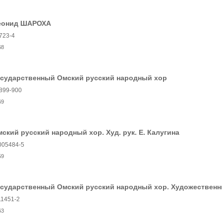
еонид ШАРОХА
723-4
68
осударственный Омский русский народный хор
899-900
69
ский русский народный хор. Худ. рук. Е. Калугина
005484-5
59
осударственный Омский русский народный хор. Художественн
11451-2
63