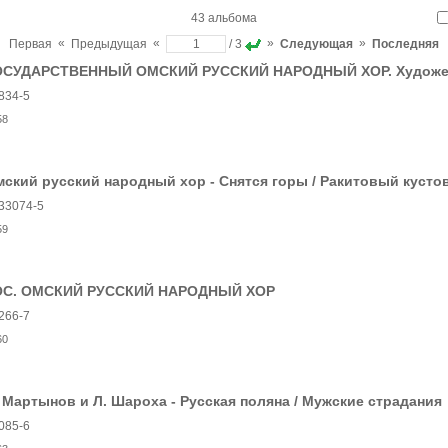
43 альбома
«
«
»
»
Первая
Предыдущая
/ 3
Следующая
Последняя
ОСУДАРСТВЕННЫЙ ОМСКИЙ РУССКИЙ НАРОДНЫЙ ХОР. Художест
834-5
58
ский русский народный хор - Снятся горы / Ракитовый кусто
33074-5
59
ОС. ОМСКИЙ РУССКИЙ НАРОДНЫЙ ХОР
266-7
60
 Мартынов и Л. Шароха - Русская поляна / Мужские страдания
085-6