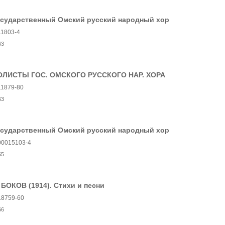
осударственный Омский русский народный хор
11803-4
63
ОЛИСТЫ ГОС. ОМСКОГО РУССКОГО НАР. ХОРА
11879-80
63
осударственный Омский русский народный хор
00015103-4
65
 БОКОВ (1914). Стихи и песни
18759-60
66