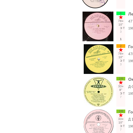
6
Л
78○
47
10"
Э
Т
19
3
1
2
Г
78○
47
10"
Э
Т
19
3
2/6
Ом
33○
Д-
8"
Э
Т
19
7
2/6
Г
33○
Д 
10"
Э
Т
19
7