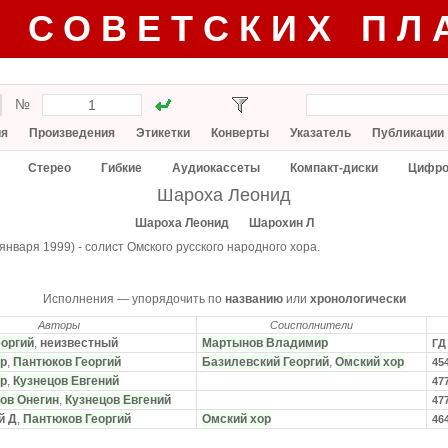
Г СОВЕТСКИХ ПЛ
№
ия
Произведения
Этикетки
Конверты
Указатель
Публикации
Стерео
Гибкие
Аудиокассеты
Компакт-диски
Цифро
Шароха Леонид
Шароха Леонид
Шарохин Л
 января 1999) - солист Омского русского народного хора.
Исполнения — упорядочить по
названию
или
хронологически
Авторы
Соисполнители
еоргий
,
неизвестный
Мартынов Владимир
ГД
ор
,
Пантюков Георгий
Базилевский Георгий
,
Омский хор
45
ор
,
Кузнецов Евгений
47
ов Онегин
,
Кузнецов Евгений
47
й Д
,
Пантюков Георгий
Омский хор
46