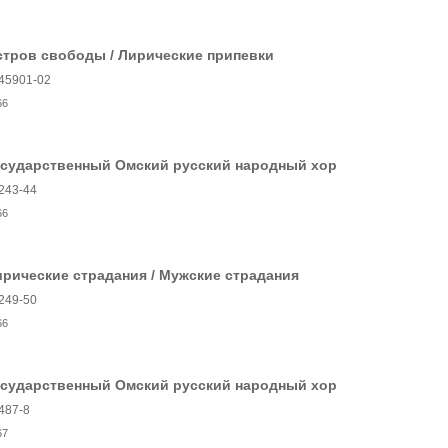
стров свободы / Лирические припевки
45901-02
66
осударственный Омский русский народный хор
243-44
66
рические страдания / Мужские страдания
249-50
66
осударственный Омский русский народный хор
487-8
67