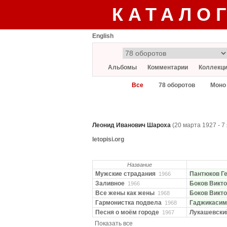
КАТАЛО
English
Альбомы
Комментарии
Коллекц
Все
78 оборотов
Моно
Леонид Иванович Шароха
(20 марта 1927 - 7
letopisi.org
Название
Мужские стра­дания
Пантюков Г
1966
Заливное
Боков Викт
1966
Все жены как жены
Боков Викт
1968
Гармонистка подвела
Гаджикасим
1968
Песня о моём городе
Лукашевски
1967
Показать все