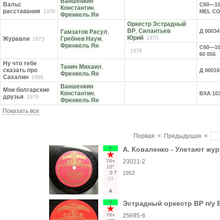
Ваншенкин
Вальс
С60—10
Константин
,
расставания
1978
MEL CO
Френкель Ян
Оркестр Эстрадный
ВР
,
Силантьев
Д 00034
Гамзатов Расул
,
Юрий
1973
Журавли
Гребнев Наум
,
1973
Френкель Ян
С60—10
1978
60 055
Ну что тебе
Танич Михаил
,
сказать про
Д 00016
Френкель Ян
Сахалин
1966
Ваншенкин
Мои болгарские
Константин
,
ВХА 10
друзья
1979
Френкель Ян
Показать все
«
«
Первая
Предыдущая
6
А. Коваленко - Улетают жур
78○
23021-2
10"
Э
Т
1953
23
4
6
Эстрадный оркестр ВР п/у 
78○
25695-6