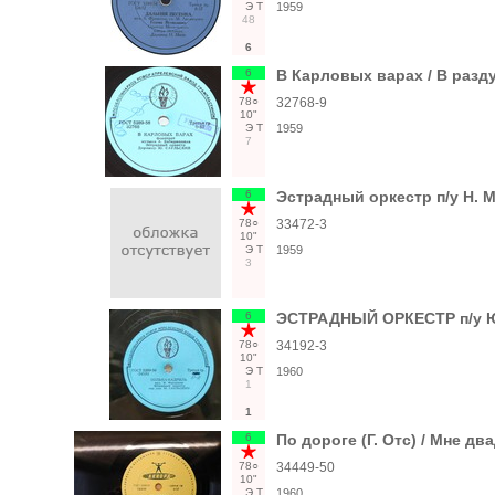
Э
Т
1959
48
6
6
В Карловых варах / В разд
78○
32768-9
10"
Э
Т
1959
7
6
Эстрадный оркестр п/у Н.
78○
33472-3
10"
Э
Т
1959
3
6
ЭСТРАДНЫЙ ОРКЕСТР п/у 
78○
34192-3
10"
Э
Т
1960
1
1
6
По дороге (Г. Отс) / Мне два
78○
34449-50
10"
Э
Т
1960