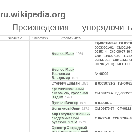
ru.wikipedia.org
Произведения — упорядочит
Название
Соавторы
Исполнители
ГД-0001593-96, ГД 0001
00033301-02
СМ00199
07353-4
С60 08077-80 
Бернес Марк
1969
С60—11683, С60—11742
22865 001
С90 22565 0
01698 (2 CD)
MEL CD 6
Бернес Марк
,
Терлецкий
№ 00009
Владимир
1971
Стойнич Драган
1971
Д 00030771-2
ГД-0002
Краснознамённый
ансамбль
,
Русланов
СМ 02873-4
ГД-000275
Вадим
1971
Вуячич Виктор
1971
Д 030095-6
Богатиков Юрий
1972
СМ 03473-74
СМ00212
Хор Государственный
академический
С 04585-6
С20 08907-10
русский СССР
1973
Оркестр Эстрадный