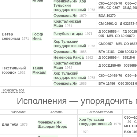
Игорь
Френкель Ян
,
Хор
С60—10469-70
С60—09
Тульский
MEL CO 0867
33ИД 40
государственный
1978
Френкель Ян
1979
ВХА 10370
Кристалинская
СМ 02601-2
Д 032373-
Майя
1971
Д 00030553-4
ГД 00025
Голубые гитары
1971
Ветер
Гофф
005
MEL CD 60 00870
северный
Инна
1971
Хор Тульский
СМ00657
MEL CO 086
государственный
1978
Френкель Ян
1983
ВТА 11181
С60 30083 0
Неменова Раиса
1962
Д 00010893-4
39515-6
Кристалинская
Д 00011159-60
0039689
Майя
1962
Текстильный
Танич
городок
Михаил
1962
Хор Тульский
С60—10469-70
С90—1
государственный
1978
Френкель Ян
1985
ВТА 11456
С60 30081 
Показать все
Исполнения — упорядочить
Название
Авторы
Соисполнители
С60—10
Хор Тульский
—20
С
Френкель Ян
,
государственный
1978
Для тебя
1978
MEL CD 
Шаферан Игорь
1979
ВХА 10