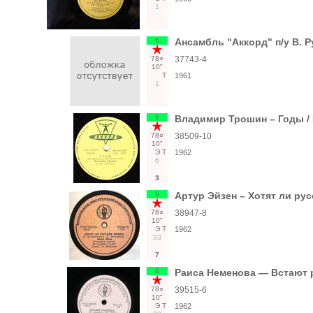
1
6
Ансамбль "Аккорд" п/у В. 
78○
37743-4
10"
Т
1961
1
6
Владимир Трошин – Годы / 
78○
38509-10
10"
Э
Т
1962
6
3
6
Артур Эйзен ‎– Хотят ли ру
78○
38947-8
10"
Э
Т
1962
33
7
6
Раиса Неменова — Встают 
78○
39515-6
10"
Э
Т
1962