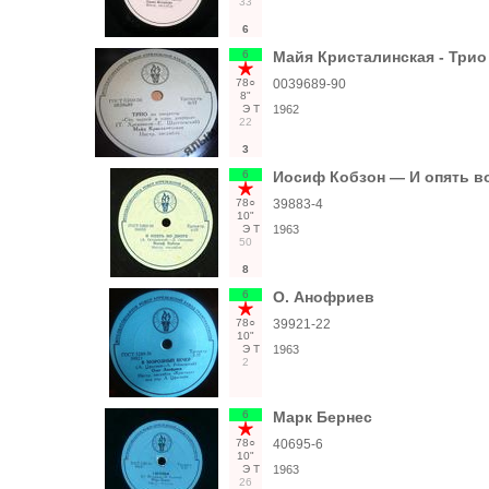
33
6
6
Майя Кристалинская - Трио
78○
0039689-90
8"
Э
Т
1962
22
3
6
Иосиф Кобзон — И опять во
78○
39883-4
10"
Э
Т
1963
50
8
6
О. Анофриев
78○
39921-22
10"
Э
Т
1963
2
6
Марк Бернес
78○
40695-6
10"
Э
Т
1963
26