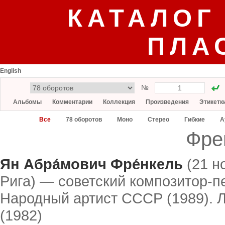
КАТАЛОГ
ПЛА
English
№
Альбомы
Комментарии
Коллекция
Произведения
Этикетк
Все
78 оборотов
Моно
Стерео
Гибкие
А
Фре
Ян Абра́мович Фре́нкель
(21 н
Рига) — советский композитор-пе
Народный артист СССР (1989). 
(1982)