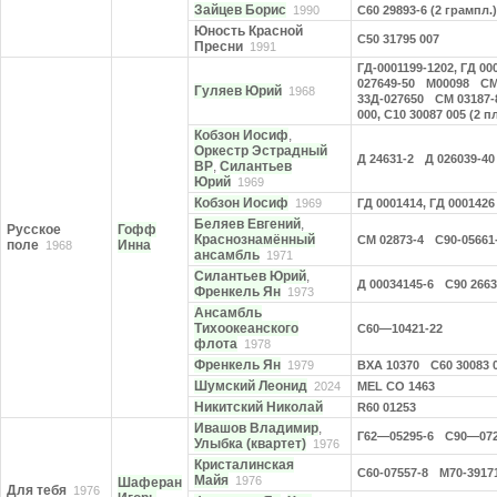
Зайцев Борис
1990
С60 29893-6 (2 грампл.)
Юность Красной
С50 31795 007
Пресни
1991
ГД-0001199-1202, ГД 00
027649-50
М00098
СМ
Гуляев Юрий
1968
33Д-027650
СМ 03187-
000, С10 30087 005 (2 
Кобзон Иосиф
,
Оркестр Эстрадный
Д 24631-2
Д 026039-40
ВР
,
Силантьев
Юрий
1969
Кобзон Иосиф
1969
ГД 0001414, ГД 0001426
Беляев Евгений
,
Русское
Гофф
Краснознамённый
СМ 02873-4
С90-05661
поле
Инна
1968
ансамбль
1971
Силантьев Юрий
,
Д 00034145-6
С90 2663
Френкель Ян
1973
Ансамбль
Тихоокеанского
С60—10421-22
флота
1978
Френкель Ян
1979
ВХА 10370
С60 30083 
Шумский Леонид
2024
MEL CO 1463
Никитский Николай
R60 01253
Ивашов Владимир
,
Г62—05295-6
С90—072
Улыбка (квартет)
1976
Кристалинская
С60-07557-8
М70-3917
Майя
1976
Шаферан
Для тебя
1976