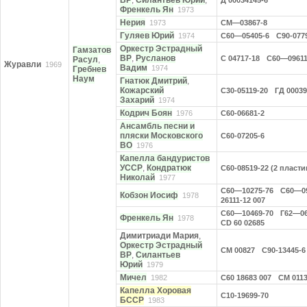
ВР
,
Силантьев Юрий
,
Д 00034145-6
Френкель Ян
1973
Нерия
1973
CM—03867-8
Гуляев Юрий
1974
С60—05405-6
С90-077
Оркестр Эстрадный
Гамзатов
ВР
,
Русланов
С 04717-18
С60—09611
Расул
,
Журавли
1969
Вадим
1974
Гребнев
Наум
Гнатюк Дмитрий
,
Кожарский
С30-05119-20
ГД 00039
Захарий
1974
Кодрич Боян
1976
С60-06681-2
Ансамбль песни и
пляски Московского
С60-07205-6
ВО
1976
Капелла бандуристов
УССР
,
Кондратюк
С60-08519-22 (2 пласти
Николай
1977
С60—10275-76
С60—09
Кобзон Иосиф
1978
26111-12 007
С60—10469-70
Г62—06
Френкель Ян
1978
CD 60 02685
Димитриади Мария
,
Оркестр Эстрадный
СМ 00827
С90-13445-6
ВР
,
Силантьев
Юрий
1979
Мичел
1982
С60 18683 007
СМ 011
Капелла Хоровая
С10-19699-70
БССР
1983