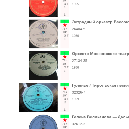
10"
Э
Т
1955
3
1
6
Эстрадный оркестр Всесою
78○
26404-5
10"
Э
Т
1956
3
6
Оркестр Московского театр
78○
27134-35
10"
Э
Т
1956
1
6
Гулянье / Тирольская песня
78○
32326-7
10"
Э
Т
1959
11
1
6
Гелена Великанова — Дальн
78○
32612-3
10"