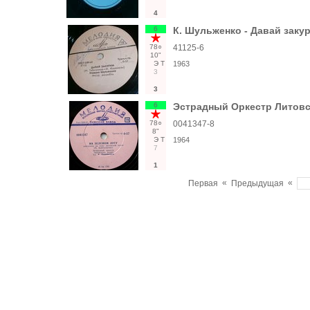
4
6
К. Шульженко - Давай закур
78○
41125-6
10"
Э
Т
1963
3
3
6
Эстрадный Оркестр Литовск
78○
0041347-8
8"
Э
Т
1964
7
1
«
«
Первая
Предыдущая