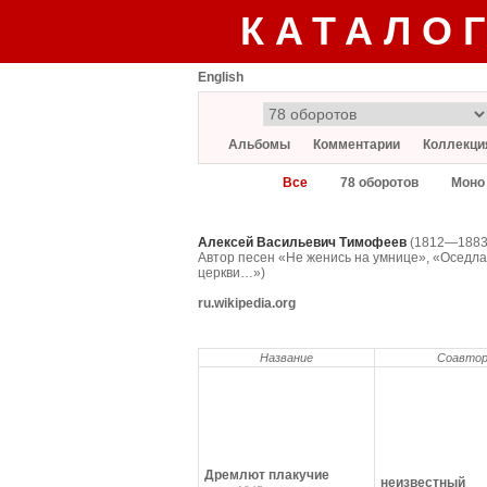
КАТАЛО
English
Альбомы
Комментарии
Коллекци
Все
78 оборотов
Моно
Алексей Васильевич Тимофеев
(1812—1883)
Автор песен «Не женись на умнице», «Оседлаю
церкви…»)
ru.wikipedia.org
Название
Соавто
Дремлют плакучие
неизвестный