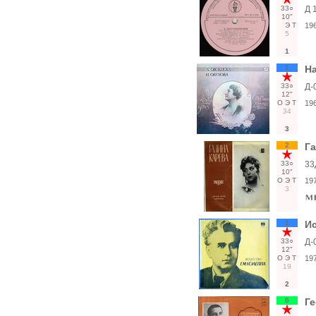
33○
Д 
10"
Э
Т
19
5
1
1
Н
33○
Д-
12"
О
Э
Т
19
34
3
2
Га
33○
33
10"
О
Э
Т
19
3
1
Ис
33○
Д-
12"
О
Э
Т
19
19
2
6
Г