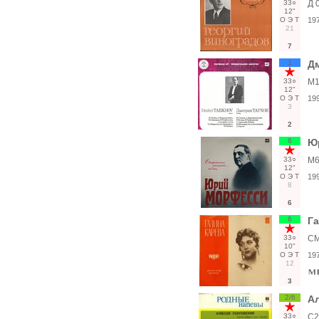
33○
Д 
12"
О
Э
Т
19
21
7
1
Д
33○
М1
12"
О
Э
Т
19
3
2
6
Ю
33○
М6
12"
О
Э
Т
19
8
6
6
Га
33○
СМ
10"
О
Э
Т
19
12
3
2/6
Ал
33○
С2