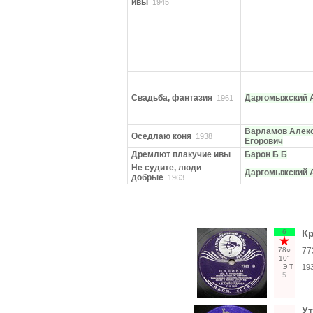
ивы
1945
Свадь­ба, фантазия
Даргомыжский 
1961
Варламов Алек
Оседлаю коня
1938
Егорович
Дремлют плакучие ивы
Барон Б Б
Не судите, люди
Даргомыжский 
добрые
1963
6
Кр
78○
77
10"
Э
Т
19
5
Ут