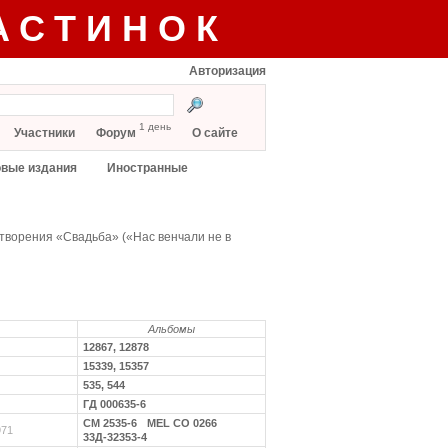
АСТИНОК
Авторизация
1 день
Участники
Форум
О сайте
вые издания
Иностранные
отворения «Свадьба» («Нас венчали не в
Альбомы
12867, 12878
15339, 15357
535, 544
ГД 000635-6
СМ 2535-6
MEL CO 0266
971
33Д-32353-4