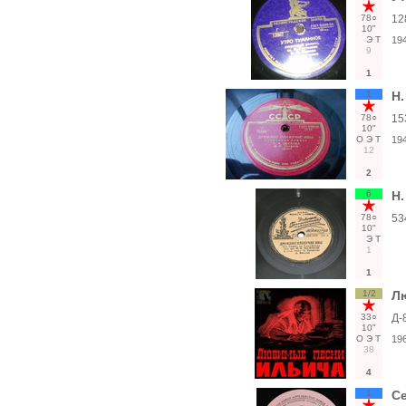
78○
12
10"
Э
Т
19
9
1
1
Н.
78○
15
10"
О
Э
Т
19
12
2
6
Н.
78○
53
10"
Э
Т
1
1
1/2
Л
33○
Д-
10"
О
Э
Т
19
38
4
1
С