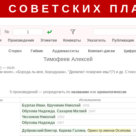
Г СОВЕТСКИХ ПЛ
№
я
Произведения
Этикетки
Конверты
Указатель
Публикации
Стерео
Гибкие
Аудиокассеты
Компакт-диски
Цифро
Тимофеев Алексей
 — поэт.
 коня», «Борода ль моя, бородушка», "Дремлют плакучие ивы"(?) и др. Стих
5 произведений — упорядочить по
названию
или
хронологически
ры
Исполнители
Бурлак Иван
,
Кручинин Николай
1945
Обухова Надежда
,
Сахаров Матвей
1947
Чесноков Николай
1950
Обухова Надежда
1967
Дубровский Виктор
,
Карева Галина
,
Оркестр имени Осипова
1