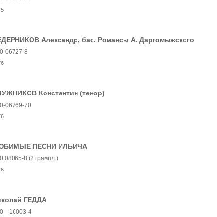
75
ЕДЕРНИКОВ Александр, бас. Романсы А. Даргомыжского
0-06727-8
76
ЛУЖНИКОВ Константин (тенор)
0-06769-70
76
ЮБИМЫЕ ПЕСНИ ИЛЬИЧА
0 08065-8 (2 грампл.)
76
иколай ГЕДДА
0—16003-4