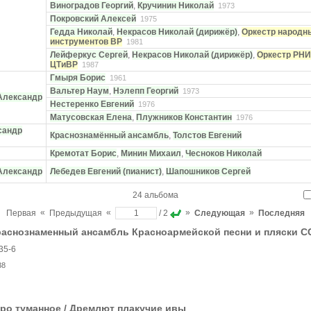
Виноградов Георгий
,
Кручинин Николай
1973
Покровский Алексей
1975
Гедда Николай
,
Некрасов Николай (дирижёр)
,
Оркестр народн
инструментов ВР
1981
Лейферкус Сергей
,
Некрасов Николай (дирижёр)
,
Оркестр РНИ
ЦТиВР
1987
Гмыря Борис
1961
Вальтер Наум
,
Нэлепп Георгий
1973
Александр
Нестеренко Евгений
1976
Матусовская Елена
,
Плужников Константин
1976
сандр
Краснознамённый ансамбль
,
Толстов Евгений
Кремотат Борис
,
Минин Михаил
,
Чесноков Николай
Александр
Лебедев Евгений (пианист)
,
Шапошников Сергей
24 альбома
«
«
»
»
Первая
Предыдущая
/ 2
Следующая
Последняя
аснознаменный ансамбль Красноармейской песни и пляски СС
35-6
38
ро туманное / Дремлют плакучие ивы