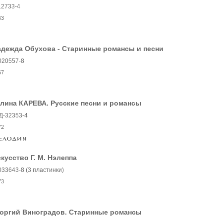
12733-4
63
адежда Обухова - Старинные романсы и песни
020557-8
67
лина КАРЕВА. Русские песни и романсы
Д-32353-4
72
кусство Г. М. Нэлеппа
033643-8 (3 пластинки)
73
еоргий Виноградов. Старинные романсы