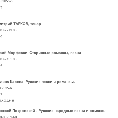
033855-6
73
митрий ТАРХОВ, тенор
0 49219 000
90
рий Морфесси. Старинные романсы, песни
0 49451 008
91
лина Карева. Русские песни и романсы.
 2535-6
71
ексей Покровский - Русские народные песни и романсы
0-05959-60