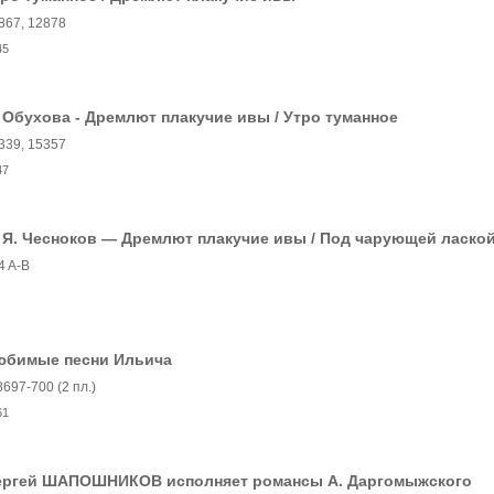
867, 12878
45
 Обухова - Дремлют плакучие ивы / Утро туманное
339, 15357
47
 Я. Чесноков — Дремлют плакучие ивы / Под чарующей ласко
4 A-B
юбимые песни Ильича
8697-700 (2 пл.)
61
ергей ШАПОШНИКОВ исполняет романсы А. Даргомыжского