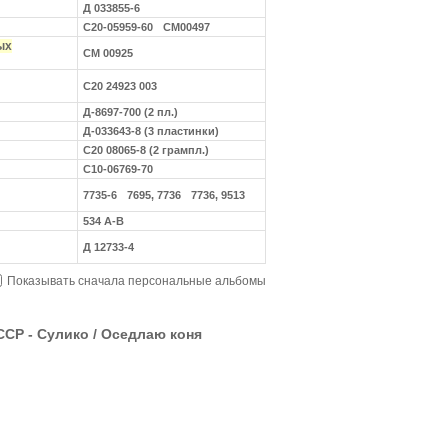
Д 033855-6
С20-05959-60
СМ00497
ых
СМ 00925
С20 24923 003
Д-8697-700 (2 пл.)
Д-033643-8 (3 пластинки)
С20 08065-8 (2 грампл.)
С10-06769-70
7735-6
7695, 7736
7736, 9513
534 A-B
Д 12733-4
Показывать сначала персональные альбомы
СР - Сулико / Оседлаю коня