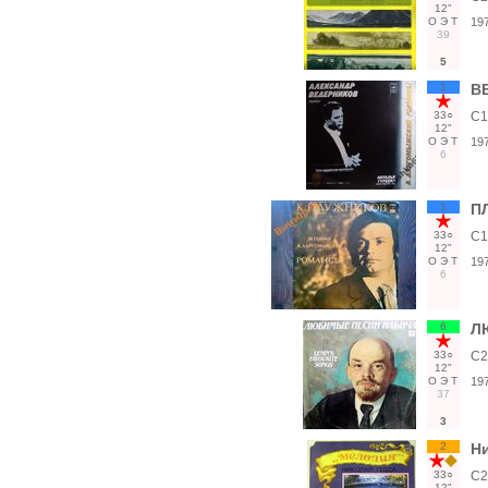
12"
О
Э
Т
19
39
5
1
В
33○
С1
12"
О
Э
Т
19
6
1
П
33○
С1
12"
О
Э
Т
19
6
6
Л
33○
С2
12"
О
Э
Т
19
37
3
2
Н
33○
С2
12"