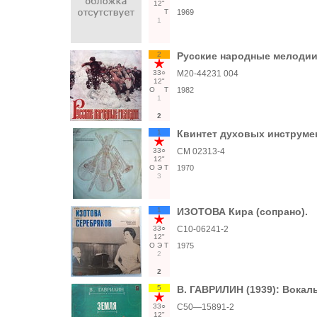
12"
Т
1969
1
2
Русские народные мелоди
33○
М20-44231 004
12"
О
Т
1982
1
2
1
Квинтет духовых инструме
33○
СМ 02313-4
12"
О
Э
Т
1970
3
1
ИЗОТОВА Кира (сопрано).
33○
С10-06241-2
12"
О
Э
Т
1975
2
2
5
В. ГАВРИЛИН (1939): Вокал
33○
С50—15891-2
12"