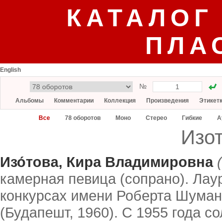
КАТАЛОГ
ПЛА
English
№
Альбомы
Комментарии
Коллекция
Произведения
Этикет
Все
78 оборотов
Моно
Стерео
Гибкие
А
Изо
Изо́това, Кира Владимировна
камерная певица (сопрано). Лау
конкурсах имени Роберта Шумана
(Будапешт, 1960). С 1955 года 