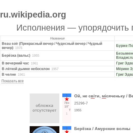
ru.wikipedia.org
Исполнения — упорядочить
Название
Beau soir (Прекрасный вечер / Чудесный вечер / Чудный
Бурже П
вечер)
1975
Безымен
Берёзка (вальс)
1955
Владисл
В вечерний час
Григ Эдв
1961
В лёгкой дымке небосклон
Мёрике 
1957
В челне
Григ Эдв
1961
Показать все
1
Ой, не с
вi
ти,
мi
сяченьку / 
78○
25296-7
10"
Т
1955
1
1
Берёзка / Амурские волны