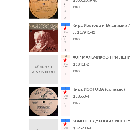
33○
Д 00013039-40
7"
Э
Т
1963
1
2
1
Кира Изотова и Владимир 
33○
33Д 17941-42
10"
О
Э
Т
1966
7
4
1/8
ХОР МАЛЬЧИКОВ ПРИ ЛЕНИН
33○
Д 18411-2
10"
Т
1966
1
1
Кира ИЗОТОВА (сопрано)
33○
Д 18553-4
10"
Э
Т
1966
1
1
КВИНТЕТ ДУХОВЫХ ИНСТР
33○
Д 025233-4