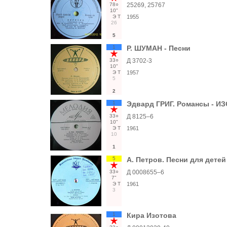
78○
25269, 25767
10"
Э
Т
1955
26
5
1
Р. ШУМАН - Песни
33○
Д 3702-3
10"
Э
Т
1957
5
2
1
Эдвард ГРИГ. Романсы - И
33○
Д 8125–6
10"
Э
Т
1961
10
1
5
А. Петров. Песни для детей
33○
Д 0008655–6
7"
Э
Т
1961
3
1
Кира Изотова