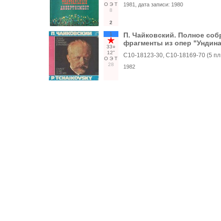
О
Э
Т
1981
, дата записи:
1980
8
2
1
П. Чайковский. Полное собр
фрагменты из опер "Ундина
33○
12"
С10-18123-30, С10-18169-70 (5 пл.
О
Э
Т
28
1982