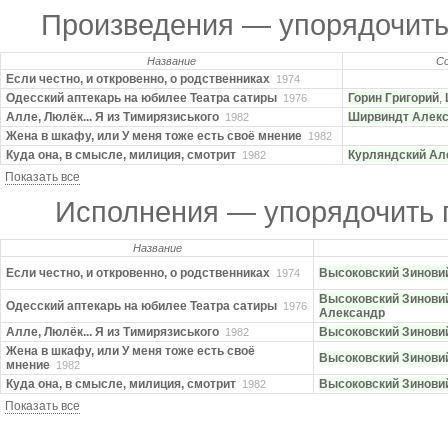
Произведения — упорядочит
Название
С
Если честно, и откровенно, о родственниках
1974
Одесский аптекарь на юбилее Театра сатиры
Горин Григорий
,
1976
Алле, Люлёк... Я из Тимирязиського
Ширвиндт Алек
1982
Жена в шкафу, или У меня тоже есть своё мнение
1982
Куда она, в смысле, милиция, смотрит
Курляндский Ал
1982
Показать все
Исполнения — упорядочить
Название
Если честно, и откровенно, о родственниках
Высоковский Зинови
1974
Высоковский Зинови
Одесский аптекарь на юбилее Театра сатиры
1976
Александр
Алле, Люлёк... Я из Тимирязиського
Высоковский Зинови
1982
Жена в шкафу, или У меня тоже есть своё
Высоковский Зинови
мнение
1982
Куда она, в смысле, милиция, смотрит
Высоковский Зинови
1982
Показать все