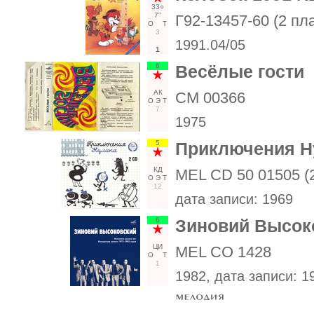
33○
7"
Г92-13457-60 (2 пл
О
Т
3
1991.04/05
1
6
Весёлые гости
АК
СМ 00366
О
Э
Т
7
1975
5
Приключения Ну
КД
MEL CD 50 01505 (
О
Э
Т
12
дата записи:
1969
6
Зиновий Высоко
ЦИ
MEL CO 1428
О
Т
1
1982
, дата записи:
1