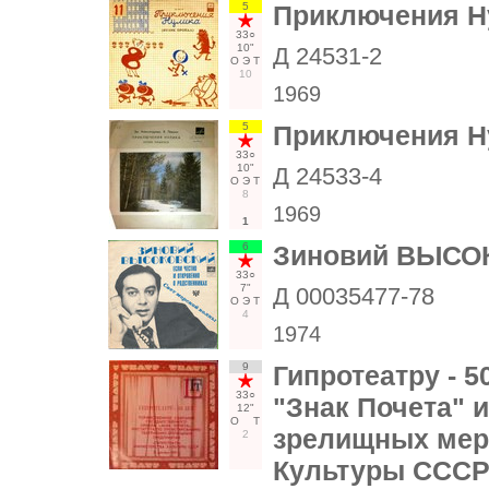
5
Приключения Ну
33○
10"
Д 24531-2
О
Э
Т
10
1969
5
Приключения Ну
33○
10"
Д 24533-4
О
Э
Т
8
1969
1
6
Зиновий ВЫСО
33○
7"
Д 00035477-78
О
Э
Т
4
1974
9
Гипротеатру - 5
33○
"Знак Почета" 
12"
О
Т
зрелищных мер
2
Культуры СССР 