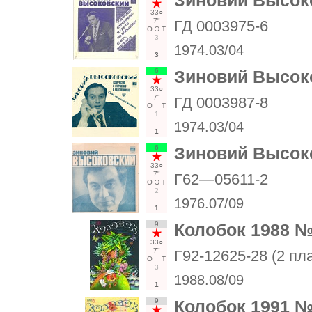
Зиновий Высок
33○
7"
ГД 0003975-6
О
Э
Т
3
1974.03/04
3
6
Зиновий Высок
33○
7"
ГД 0003987-8
О
Т
1
1974.03/04
1
6
Зиновий Высок
33○
7"
Г62—05611-2
О
Э
Т
2
1976.07/09
1
9
Колобок 1988 
33○
7"
Г92-12625-28 (2 пл
О
Т
3
1988.08/09
1
9
Колобок 1991 