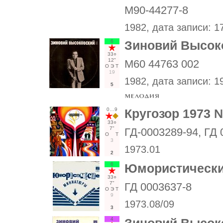
М90-44277-8
1982
, дата записи:
1
6
Зиновий Высок
33○
12"
М60 44763 002
О
Э
Т
19
1982
, дата записи:
19
5
0…9
Кругозор 1973 
33○
7"
ГД-0003289-94, ГД 
О
Т
3
1973.01
2
6
Юмористическ
33○
7"
ГД 0003637-8
О
Э
Т
9
1973.08/09
3
4